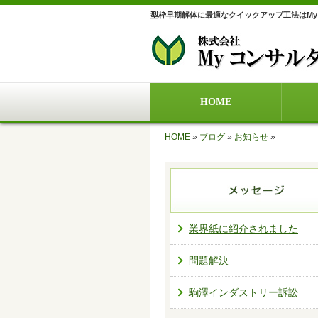
型枠早期解体に最適なクイックアップ工法はM
HOME
HOME
»
ブログ
»
お知らせ
»
業界紙に紹介されました
問題解決
駒澤インダストリー訴訟