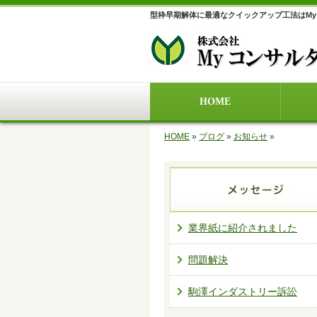
型枠早期解体に最適なクイックアップ工法はM
HOME
HOME
»
ブログ
»
お知らせ
»
業界紙に紹介されました
問題解決
駒澤インダストリー訴訟