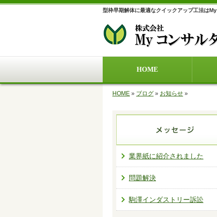
型枠早期解体に最適なクイックアップ工法はM
HOME
HOME
»
ブログ
»
お知らせ
»
業界紙に紹介されました
問題解決
駒澤インダストリー訴訟