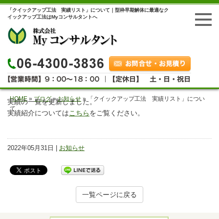
「クイックアップ工法 実績リスト」について｜型枠早期解体に最適なク
イックアップ工法はMyコンサルタントへ
HOME
»
ブログ
»
お知らせ
»
「クイックアップ工法 実績リスト」につい
実績の一覧を更新しました。
て
実績紹介については
こちら
をご覧ください。
2022年05月31日 |
お知らせ
一覧ページに戻る