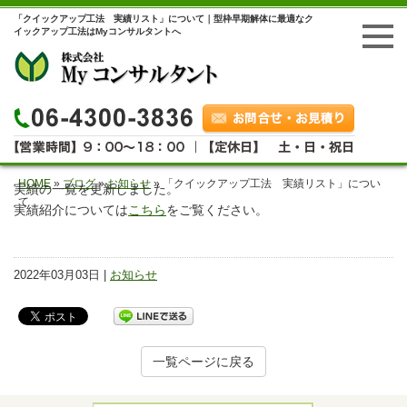
「クイックアップ工法 実績リスト」について｜型枠早期解体に最適なク
イックアップ工法はMyコンサルタントへ
HOME
»
ブログ
»
お知らせ
»
「クイックアップ工法 実績リスト」につい
実績の一覧を更新しました。
て
実績紹介については
こちら
をご覧ください。
2022年03月03日 |
お知らせ
一覧ページに戻る