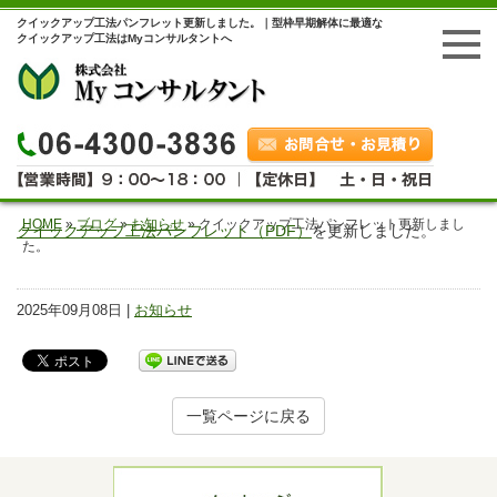
クイックアップ工法パンフレット更新しました。｜型枠早期解体に最適な
クイックアップ工法はMyコンサルタントへ
HOME
»
ブログ
»
お知らせ
»
クイックアップ工法パンフレット更新しまし
クイックアップ工法パンフレット（PDF）
を更新しました。
た。
2025年09月08日 |
お知らせ
一覧ページに戻る